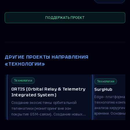
ПОДДЕРЖАТЬ ПРОЕКТ
ДРУГИЕ ПРОЕКТЫ НАПРАВЛЕНИЯ
«ТЕХНОЛОГИИ»
Технологии
Технологии
ORTIS (Orbital Relay & Telemetry
SurgHub
Integrated System)
Edge- платформа Su
технологию компьют
Создание экосистемы орбитальной
анализа хирургичес
телематики (мониторинг вне зон
времени. Основные ИИ-модули: 1)
покрытия GSM-связи). Создание новых
Распознавание анат
типов наземных устройств/терминалов
2) Определение этап
для различных типов мониторинга,
Трекинг инструмент