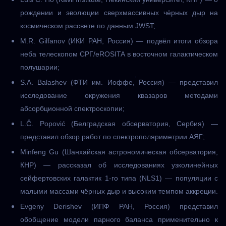
рождении и эволюции сверхмассивных чёрных дыр на
космическом рассвете по данным JWST;
M.R. Gilfanov (ИКИ РАН, Россия) — подвёл итоги обзора
неба телескопом СРГ/eROSITA в восточном галактическом
полушарии;
S.A. Balashev (ФТИ им. Иоффе, Россия) — представил
исследование окружения квазаров методами
абсорбционной спектроскопии;
L.Č. Popović (Белградская обсерватория, Сербия) —
представил обзор работ по спектрополяриметрии АЯГ;
Minfeng Gu (Шанхайская астрономическая обсерватория,
КНР) — рассказал об исследованиях узколинейных
сейфертовских галактик 1-го типа (NLS1) — популяции с
малыми массами чёрных дыр и высоким темпом аккреции.
Evgeny Derishev (ИПФ РАН, Россия) представил
обобщение модели парного баланса применительно к