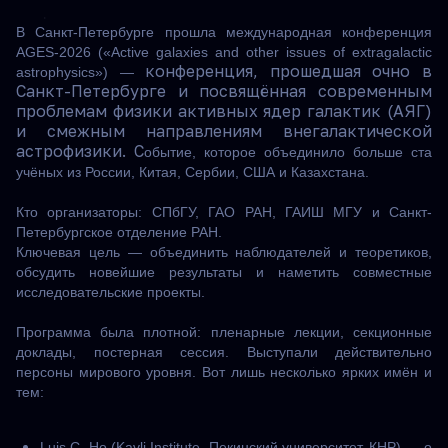
В Санкт-Петербурге прошла международная конференция
AGES-2026 («Active galaxies and other issues of extragalactic
конференция, прошедшая очно в
astrophysics») —
Санкт-Петербурге и посвящённая современным
проблемам физики активных ядер галактик (АЯГ)
и смежным направлениям внегалактической
астрофизики. С
обытие, которое объединило больше ста
учёных из России, Китая, Сербии, США и Казахстана.
Кто организаторы: СПбГУ, ГАО РАН, ГАИШ МГУ и Санкт-
Петербургское отделение РАН.
Ключевая цель — объединить наблюдателей и теоретиков,
обсудить новейшие результаты и наметить совместные
исследовательские проекты.
Программа была плотной: пленарные лекции, секционные
доклады, постерная сессия. Выступали действительно
персоны мирового уровня. Вот лишь несколько ярких имён и
тем:
Luis C. Ho (Kavli Institute, Пекинский университет, КНР) — о