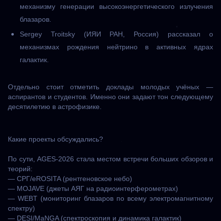
механизму генерации высокоэнергетического излучения
блазаров.
Sergey Troitsky (ИЯИ РАН, Россия) рассказал о
механизмах рождения нейтрино в активных ядрах
галактик.
Отдельно стоит отметить доклады молодых учёных —
аспирантов и студентов. Именно они задают тон следующему
десятилетию в астрофизике.
Какие проекты обсуждались?
По сути, AGES-2026 стала местом встречи больших обзоров и
теорий:
— СРГ/eROSITA (рентгеновское небо)
— MOJAVE (джеты АЯГ на радиоинтерферометрах)
— WEBT (мониторинг блазаров по всему электромагнитному
спектру)
— DESI/MaNGA (спектроскопия и динамика галактик)